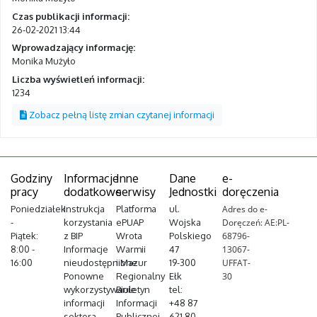
Czas publikacji informacji:
26-02-2021 13:44
Wprowadzający informację:
Monika Mużyło
Liczba wyświetleń informacji:
1234
Zobacz pełną listę zmian czytanej informacji
Godziny
Informacje
Inne
Dane
e-
pracy
dodatkowe
serwisy
Jednostki
doręczenia
Poniedziałek
Instrukcja
Platforma
ul.
Adres do e-
-
korzystania
ePUAP
Wojska
Doręczeń: AE:PL-
Piątek:
z BIP
Wrota
Polskiego
68796-
8:00 -
Informacje
Warmii
47
13067-
16:00
nieudostępnione
i Mazur
19-300
UFFAT-
Ponowne
Regionalny
Ełk
30
wykorzystywanie
Biuletyn
tel:
informacji
Informacji
+48 87
sektora
Publicznej
621 80