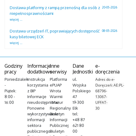
Dostawa platformy z rampą przenośną dla osób z
20-05-2026
niepełnosprawnościami
więcej ...
Dostawa urządzeń IT, poprawiających dostępność
08-05-2026
kasy biletowej ECK
więcej ...
Godziny
Informacje
Inne
Dane
e-
pracy
dodatkowe
serwisy
Jednostki
doręczenia
Poniedziałek
Instrukcja
Platforma
ul.
Adres do e-
-
korzystania
ePUAP
Wojska
Doręczeń: AE:PL-
Piątek:
z BIP
Wrota
Polskiego
68796-
8:00 -
Informacje
Warmii
47
13067-
16:00
nieudostępnione
i Mazur
19-300
UFFAT-
Ponowne
Regionalny
Ełk
30
wykorzystywanie
Biuletyn
tel:
informacji
Informacji
+48 87
sektora
Publicznej
621 80
publicznego
Biuletyn
00