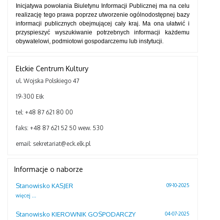
Inicjatywa powołania Biuletynu Informacji Publicznej ma na celu
realizację tego prawa poprzez utworzenie ogólnodostępnej bazy
informacji publicznych obejmującej cały kraj. Ma ona ułatwić i
przyspieszyć wyszukiwanie potrzebnych informacji każdemu
obywatelowi, podmiotowi gospodarczemu lub instytucji.
Ełckie Centrum Kultury
ul. Wojska Polskiego 47
19-300 Ełk
tel: +48 87 621 80 00
faks: +48 87 621 52 50 wew. 530
email: sekretariat@eck.elk.pl
Informacje o naborze
Stanowisko KASJER
09-10-2025
więcej ...
Stanowisko KIEROWNIK GOSPODARCZY
04-07-2025