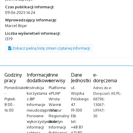
Czas publikacji informacji:
09-06-2025 14:24
Wprowadzający informację:
Marcel Bojar
Liczba wyświetleń informacji:
1379
Zobacz pełną listę zmian czytanej informacji
Godziny
Informacje
Inne
Dane
e-
pracy
dodatkowe
serwisy
Jednostki
doręczenia
Poniedziałek
Instrukcja
Platforma
ul.
Adres do e-
-
korzystania
ePUAP
Wojska
Doręczeń: AE:PL-
Piątek:
z BIP
Wrota
Polskiego
68796-
8:00 -
Informacje
Warmii
47
13067-
16:00
nieudostępnione
i Mazur
19-300
UFFAT-
Ponowne
Regionalny
Ełk
30
wykorzystywanie
Biuletyn
tel:
informacji
Informacji
+48 87
sektora
Publicznej
621 80