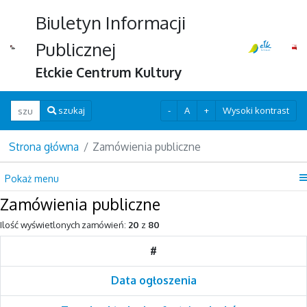
Biuletyn Informacji
Publicznej
Ełckie Centrum Kultury
Wpisz szukaną frazę
-
A
+
Wysoki kontrast
szukaj
Strona główna
Zamówienia publiczne
Pokaż menu
Zamówienia publiczne
Ilość wyświetlonych zamówień:
20
z
80
#
Data ogłoszenia