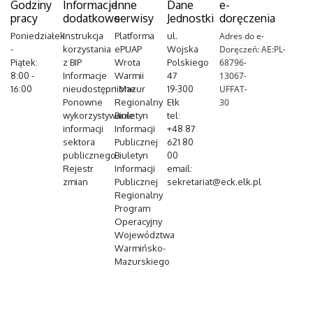
Godziny
Informacje
Inne
Dane
e-
pracy
dodatkowe
serwisy
Jednostki
doręczenia
Poniedziałek
Instrukcja
Platforma
ul.
Adres do e-
-
korzystania
ePUAP
Wojska
Doręczeń: AE:PL-
Piątek:
z BIP
Wrota
Polskiego
68796-
8:00 -
Informacje
Warmii
47
13067-
16:00
nieudostępnione
i Mazur
19-300
UFFAT-
Ponowne
Regionalny
Ełk
30
wykorzystywanie
Biuletyn
tel:
informacji
Informacji
+48 87
sektora
Publicznej
621 80
publicznego
Biuletyn
00
Rejestr
Informacji
email:
zmian
Publicznej
sekretariat@eck.elk.pl
Regionalny
Program
Operacyjny
Województwa
Warmińsko-
Mazurskiego