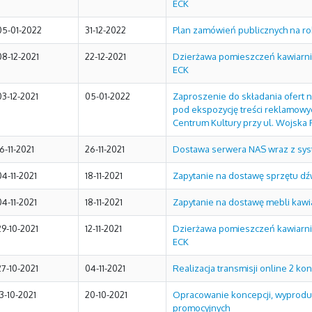
ECK
05-01-2022
31-12-2022
Plan zamówień publicznych na ro
08-12-2021
22-12-2021
Dzierżawa pomieszczeń kawiarni 
ECK
03-12-2021
05-01-2022
Zaproszenie do składania ofert
pod ekspozycję treści reklamowy
Centrum Kultury przy ul. Wojska 
16-11-2021
26-11-2021
Dostawa serwera NAS wraz z sy
04-11-2021
18-11-2021
Zapytanie na dostawę sprzętu d
04-11-2021
18-11-2021
Zapytanie na dostawę mebli kawi
29-10-2021
12-11-2021
Dzierżawa pomieszczeń kawiarni 
ECK
27-10-2021
04-11-2021
Realizacja transmisji online 2 ko
13-10-2021
20-10-2021
Opracowanie koncepcji, wyproduk
promocyjnych