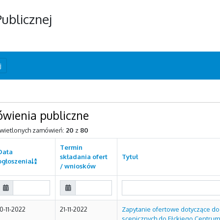
Publicznej
j
wienia publiczne
świetlonych zamówień:
20
z
80
Termin
Data
składania ofert
Tytuł
ogłoszenia
/ wniosków
10-11-2022
21-11-2022
Zapytanie ofertowe dotyczące do
scenicznych do Ełckiego Centrum 