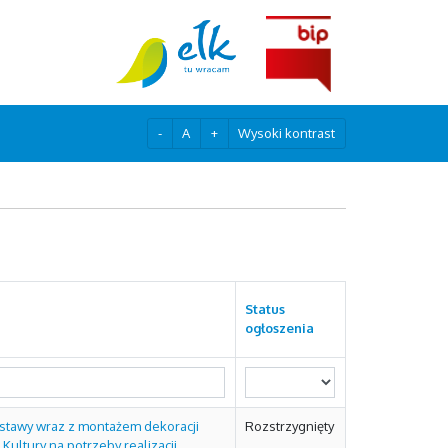
-
A
+
Wysoki kontrast
Status
ogłoszenia
stawy wraz z montażem dekoracji
Rozstrzygnięty
Kultury na potrzeby realizacji