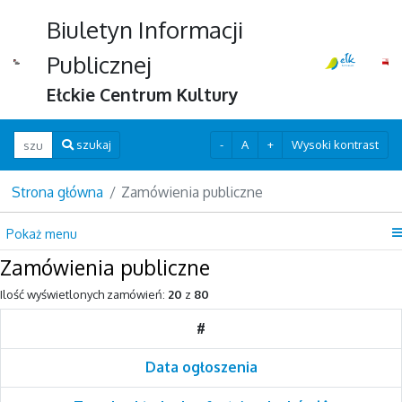
Biuletyn Informacji
Publicznej
Ełckie Centrum Kultury
Wpisz szukaną frazę
-
A
+
Wysoki kontrast
szukaj
Strona główna
Zamówienia publiczne
Pokaż menu
Zamówienia publiczne
Ilość wyświetlonych zamówień:
20
z
80
#
Data ogłoszenia