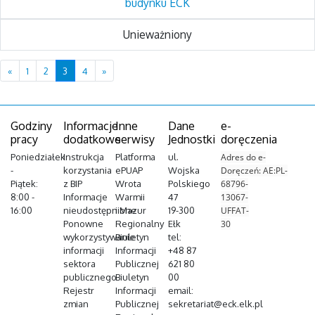
budynku ECK
Unieważniony
Previous
Next
«
1
2
3
4
»
Godziny
Informacje
Inne
Dane
e-
pracy
dodatkowe
serwisy
Jednostki
doręczenia
Poniedziałek
Instrukcja
Platforma
ul.
Adres do e-
-
korzystania
ePUAP
Wojska
Doręczeń: AE:PL-
Piątek:
z BIP
Wrota
Polskiego
68796-
8:00 -
Informacje
Warmii
47
13067-
16:00
nieudostępnione
i Mazur
19-300
UFFAT-
Ponowne
Regionalny
Ełk
30
wykorzystywanie
Biuletyn
tel:
informacji
Informacji
+48 87
sektora
Publicznej
621 80
publicznego
Biuletyn
00
Rejestr
Informacji
email:
zmian
Publicznej
sekretariat@eck.elk.pl